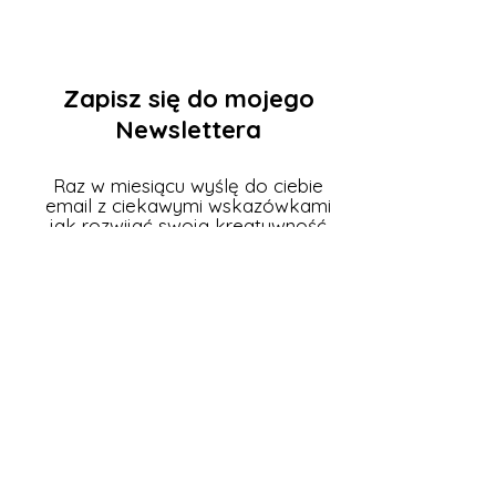
Zapisz się do mojego
Newslettera
Raz w miesiącu wyślę do ciebie
email z ciekawymi wskazówkami
jak rozwijać swoją kreatywność
oraz czym się inspiruję, co czytam,
co tworzę dla Ciebie (wraz z
darmowymi próbkami!).
Twój email
Zapisz się